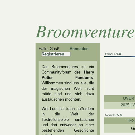
Broomventure
Hallo, Gast!
Anmelden
Forum OTM
Registrieren
Das Broomventures ist ein
Communityforum des
Harry
Potter Fandoms
.
Willkommen sind uns alle, die
der magischen Welt nicht
müde sind und sich dazu
OVER 
austauschen möchten.
2025 | W
Wer Lust hat kann außerdem
in die Welt der
Gesuch OTM
Textrollenspiele eintauchen
TES
und dort entweder an einer
G
bestehenden Geschichte