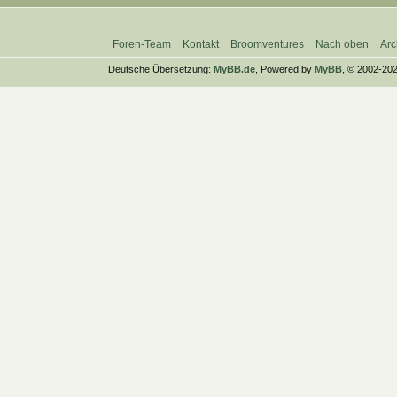
Foren-Team
Kontakt
Broomventures
Nach oben
Arc
Deutsche Übersetzung:
MyBB.de
, Powered by
MyBB
, © 2002-20